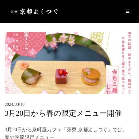
Skip
to
content
2024/03/18
3月20日から春の限定メニュー開催
3月20日から京町屋カフェ「茶寮 京都よしつぐ」では、
春の季節限定メニュー